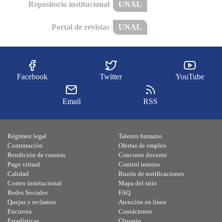
Repositorio institucional
UNAL
Portal de revistas
UNAL
Facebook
Twitter
YouTube
Email
RSS
Régimen legal
Talento humano
Contratación
Ofertas de empleo
Rendición de cuentas
Concurso docente
Pago virtual
Control interno
Calidad
Buzón de notificaciones
Correo institucional
Mapa del sitio
Redes Sociales
FAQ
Quejas y reclamos
Atención en línea
Encuesta
Contáctenos
Estadísticas
Glosario