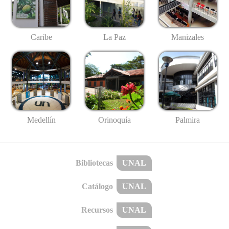
Caribe
La Paz
Manizales
Medellín
Palmira
Orinoquía
Bibliotecas
UNAL
Catálogo
UNAL
Recursos
UNAL