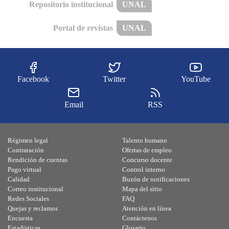
Repositorio institucional
UNAL
Portal de revistas
UNAL
Facebook
Twitter
YouTube
Email
RSS
Régimen legal
Talento humano
Contratación
Ofertas de empleo
Rendición de cuentas
Concurso docente
Pago virtual
Control interno
Calidad
Buzón de notificaciones
Correo institucional
Mapa del sitio
Redes Sociales
FAQ
Quejas y reclamos
Atención en línea
Encuesta
Contáctenos
Estadísticas
Glosario