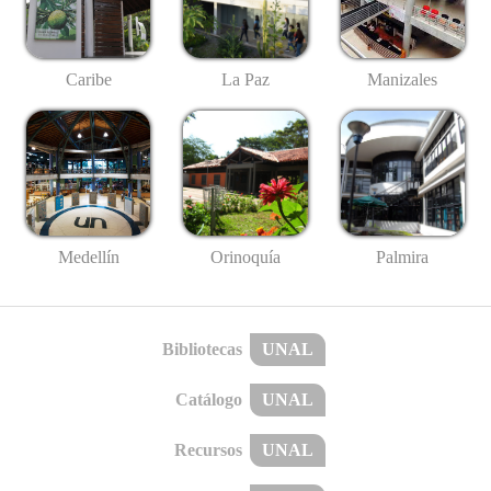
Caribe
La Paz
Manizales
Medellín
Palmira
Orinoquía
Bibliotecas
UNAL
Catálogo
UNAL
Recursos
UNAL