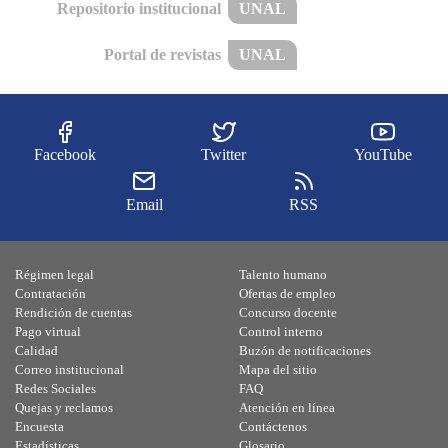
Repositorio institucional
UNAL
Portal de revistas
UNAL
Facebook
Twitter
YouTube
Email
RSS
Régimen legal
Talento humano
Contratación
Ofertas de empleo
Rendición de cuentas
Concurso docente
Pago virtual
Control interno
Calidad
Buzón de notificaciones
Correo institucional
Mapa del sitio
Redes Sociales
FAQ
Quejas y reclamos
Atención en línea
Encuesta
Contáctenos
Estadísticas
Glosario