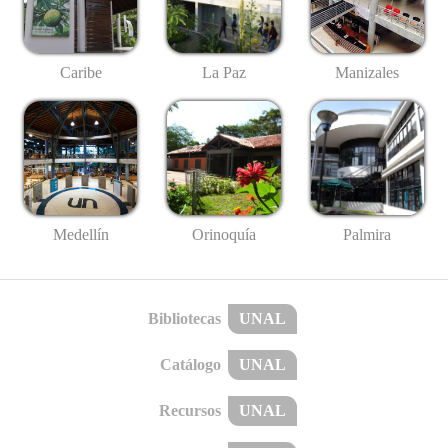
Caribe
La Paz
Manizales
Medellín
Palmira
Orinoquía
Bibliotecas
UNAL
Catálogo
UNAL
Recursos
UNAL