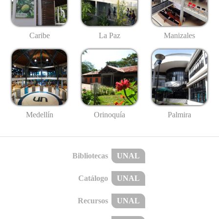
Caribe
La Paz
Manizales
Medellín
Palmira
Orinoquía
Bibliotecas
UNAL
Catálogo
UNAL
Recursos
UNAL