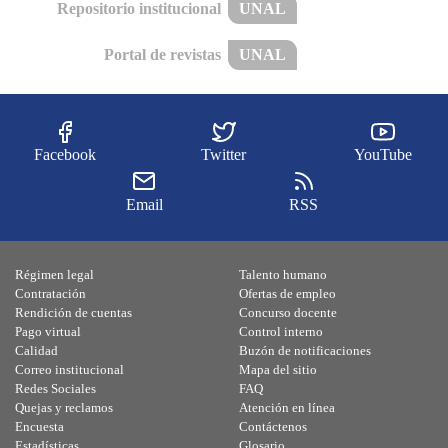
Repositorio institucional
UNAL
Portal de revistas
UNAL
Facebook
Twitter
YouTube
Email
RSS
Régimen legal
Talento humano
Contratación
Ofertas de empleo
Rendición de cuentas
Concurso docente
Pago virtual
Control interno
Calidad
Buzón de notificaciones
Correo institucional
Mapa del sitio
Redes Sociales
FAQ
Quejas y reclamos
Atención en línea
Encuesta
Contáctenos
Estadísticas
Glosario