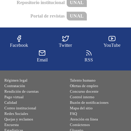
Repositorio institucional
UNAL
Portal de revistas
UNAL
Facebook
Twitter
YouTube
Email
RSS
Régimen legal
Talento humano
Contratación
Ofertas de empleo
Rendición de cuentas
Concurso docente
Pago virtual
Control interno
Calidad
Buzón de notificaciones
Correo institucional
Mapa del sitio
Redes Sociales
FAQ
Quejas y reclamos
Atención en línea
Encuesta
Contáctenos
Estadísticas
Glosario