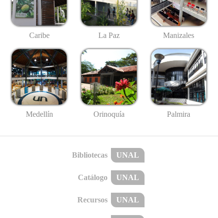
Caribe
La Paz
Manizales
Medellín
Palmira
Orinoquía
Bibliotecas
UNAL
Catálogo
UNAL
Recursos
UNAL