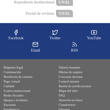
Repositorio institucional
UNAL
Portal de revistas
UNAL
Facebook
Twitter
YouTube
Email
RSS
Régimen legal
Talento humano
Contratación
Ofertas de empleo
Rendición de cuentas
Concurso docente
Pago virtual
Control interno
Calidad
Buzón de notificaciones
Correo institucional
Mapa del sitio
Redes Sociales
FAQ
Quejas y reclamos
Atención en línea
Encuesta
Contáctenos
Estadísticas
Glosario