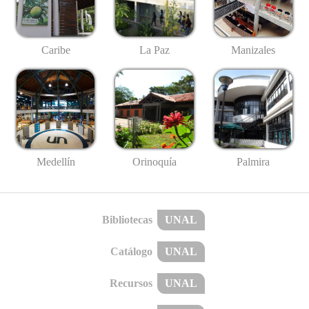
Caribe
La Paz
Manizales
Medellín
Palmira
Orinoquía
Bibliotecas
UNAL
Catálogo
UNAL
Recursos
UNAL