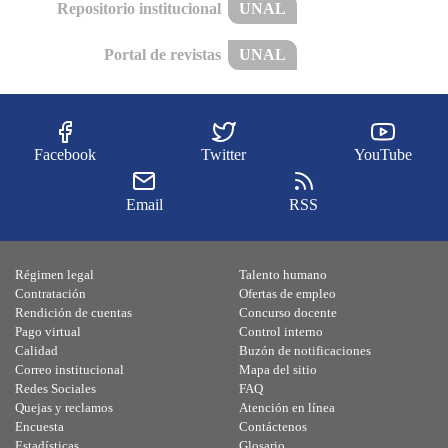
Repositorio institucional
UNAL
Portal de revistas
UNAL
Facebook
Twitter
YouTube
Email
RSS
Régimen legal
Talento humano
Contratación
Ofertas de empleo
Rendición de cuentas
Concurso docente
Pago virtual
Control interno
Calidad
Buzón de notificaciones
Correo institucional
Mapa del sitio
Redes Sociales
FAQ
Quejas y reclamos
Atención en línea
Encuesta
Contáctenos
Estadísticas
Glosario