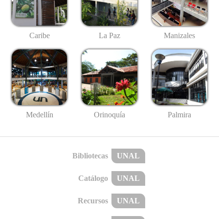
Caribe
La Paz
Manizales
Medellín
Palmira
Orinoquía
Bibliotecas
UNAL
Catálogo
UNAL
Recursos
UNAL