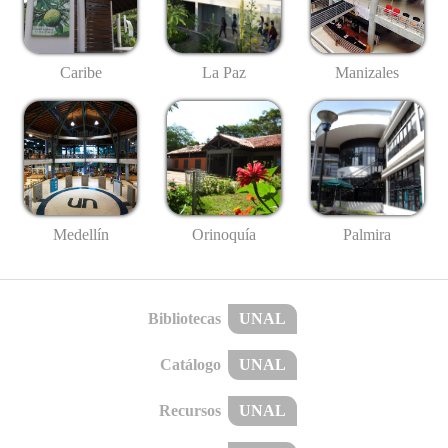
Caribe
La Paz
Manizales
Medellín
Palmira
Orinoquía
Bibliotecas
UNAL
Catálogo
UNAL
Recursos
UNAL