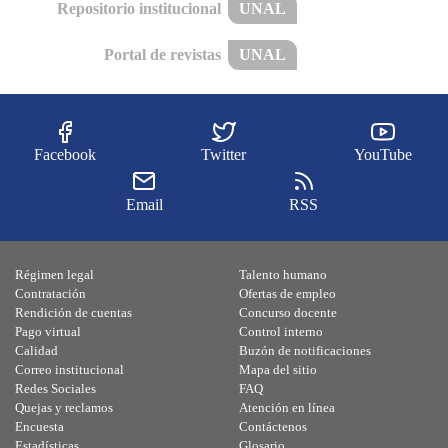
Repositorio institucional
UNAL
Portal de revistas
UNAL
Facebook
Twitter
YouTube
Email
RSS
Régimen legal
Talento humano
Contratación
Ofertas de empleo
Rendición de cuentas
Concurso docente
Pago virtual
Control interno
Calidad
Buzón de notificaciones
Correo institucional
Mapa del sitio
Redes Sociales
FAQ
Quejas y reclamos
Atención en línea
Encuesta
Contáctenos
Estadísticas
Glosario