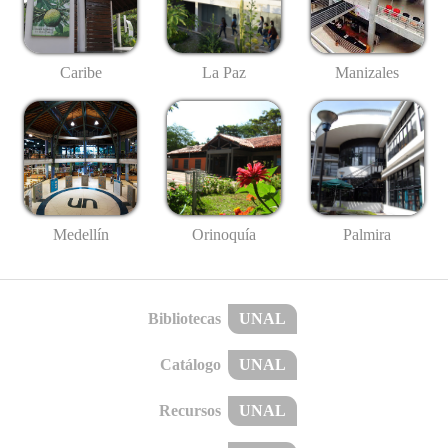
Caribe
La Paz
Manizales
Medellín
Palmira
Orinoquía
Bibliotecas
UNAL
Catálogo
UNAL
Recursos
UNAL