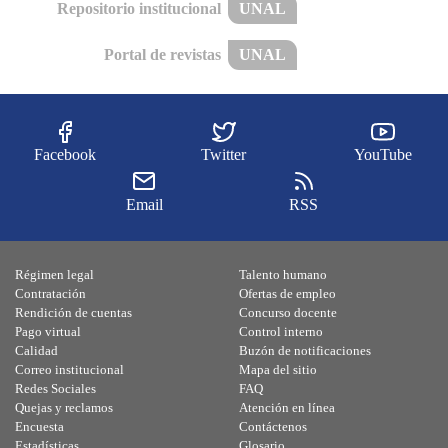
Repositorio institucional
UNAL
Portal de revistas
UNAL
Facebook
Twitter
YouTube
Email
RSS
Régimen legal
Talento humano
Contratación
Ofertas de empleo
Rendición de cuentas
Concurso docente
Pago virtual
Control interno
Calidad
Buzón de notificaciones
Correo institucional
Mapa del sitio
Redes Sociales
FAQ
Quejas y reclamos
Atención en línea
Encuesta
Contáctenos
Estadísticas
Glosario