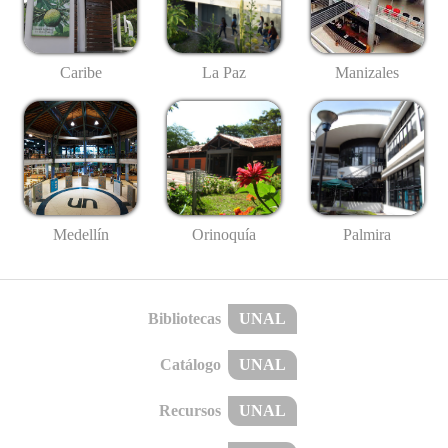
Caribe
La Paz
Manizales
Medellín
Palmira
Orinoquía
Bibliotecas
UNAL
Catálogo
UNAL
Recursos
UNAL