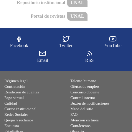
Repositorio institucional
UNAL
Portal de revistas
UNAL
Facebook
Twitter
YouTube
Email
RSS
Régimen legal
Talento humano
Contratación
Ofertas de empleo
Rendición de cuentas
Concurso docente
Pago virtual
Control interno
Calidad
Buzón de notificaciones
Correo institucional
Mapa del sitio
Redes Sociales
FAQ
Quejas y reclamos
Atención en línea
Encuesta
Contáctenos
Estadísticas
Glosario