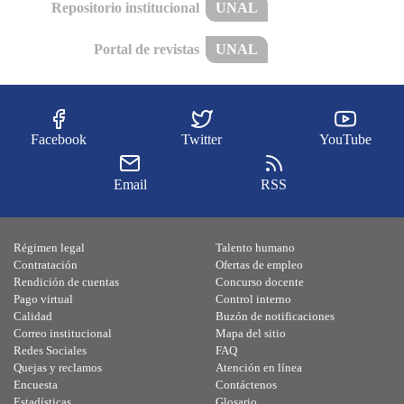
Repositorio institucional
UNAL
Portal de revistas
UNAL
Facebook
Twitter
YouTube
Email
RSS
Régimen legal
Talento humano
Contratación
Ofertas de empleo
Rendición de cuentas
Concurso docente
Pago virtual
Control interno
Calidad
Buzón de notificaciones
Correo institucional
Mapa del sitio
Redes Sociales
FAQ
Quejas y reclamos
Atención en línea
Encuesta
Contáctenos
Estadísticas
Glosario