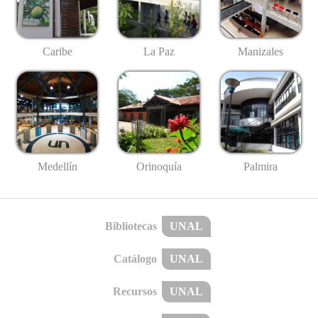
Caribe
La Paz
Manizales
Medellín
Palmira
Orinoquía
Bibliotecas
UNAL
Catálogo
UNAL
Recursos
UNAL