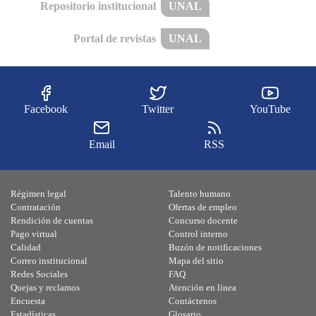
Repositorio institucional
UNAL
Portal de revistas
UNAL
Facebook
Twitter
YouTube
Email
RSS
Régimen legal
Talento humano
Contratación
Ofertas de empleo
Rendición de cuentas
Concurso docente
Pago virtual
Control interno
Calidad
Buzón de notificaciones
Correo institucional
Mapa del sitio
Redes Sociales
FAQ
Quejas y reclamos
Atención en línea
Encuesta
Contáctenos
Estadísticas
Glosario