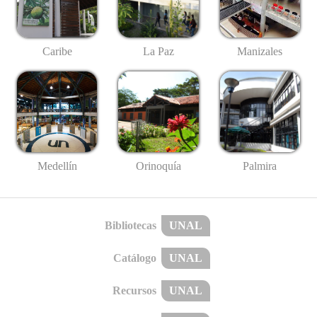
Caribe
La Paz
Manizales
Medellín
Palmira
Orinoquía
Bibliotecas
UNAL
Catálogo
UNAL
Recursos
UNAL