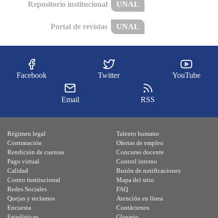
Repositorio institucional
UNAL
Portal de revistas
UNAL
Facebook
Twitter
YouTube
Email
RSS
Régimen legal
Talento humano
Contratación
Ofertas de empleo
Rendición de cuentas
Concurso docente
Pago virtual
Control interno
Calidad
Buzón de notificaciones
Correo institucional
Mapa del sitio
Redes Sociales
FAQ
Quejas y reclamos
Atención en línea
Encuesta
Contáctenos
Estadísticas
Glosario