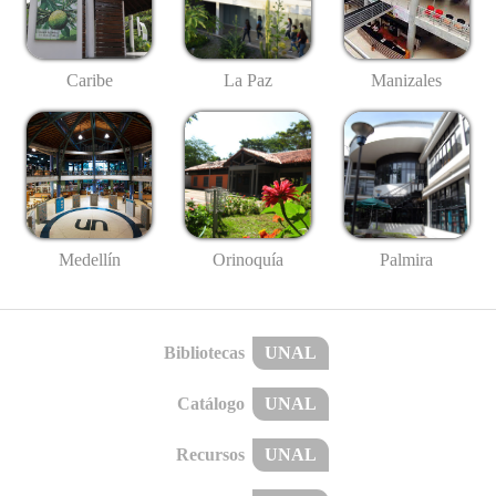
Caribe
La Paz
Manizales
Medellín
Palmira
Orinoquía
Bibliotecas
UNAL
Catálogo
UNAL
Recursos
UNAL