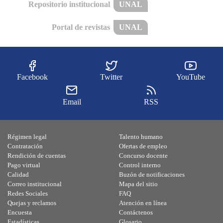
Repositorio institucional
UNAL
Portal de revistas
UNAL
Facebook
Twitter
YouTube
Email
RSS
Régimen legal
Talento humano
Contratación
Ofertas de empleo
Rendición de cuentas
Concurso docente
Pago virtual
Control interno
Calidad
Buzón de notificaciones
Correo institucional
Mapa del sitio
Redes Sociales
FAQ
Quejas y reclamos
Atención en línea
Encuesta
Contáctenos
Estadísticas
Glosario