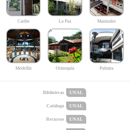
Caribe
La Paz
Manizales
Medellín
Palmira
Orinoquía
Bibliotecas
UNAL
Catálogo
UNAL
Recursos
UNAL