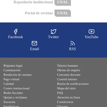
Repositorio institucional
UNAL
Portal de revistas
UNAL
Facebook
Twitter
YouTube
Email
RSS
Régimen legal
Talento humano
Contratación
Ofertas de empleo
Rendición de cuentas
Concurso docente
Pago virtual
Control interno
Calidad
Buzón de notificaciones
Correo institucional
Mapa del sitio
Redes Sociales
FAQ
Quejas y reclamos
Atención en línea
Encuesta
Contáctenos
Estadísticas
Glosario