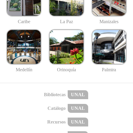
Caribe
La Paz
Manizales
Medellín
Palmira
Orinoquía
Bibliotecas
UNAL
Catálogo
UNAL
Recursos
UNAL