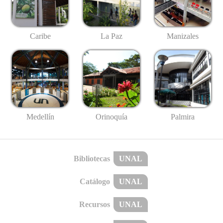
Caribe
La Paz
Manizales
Medellín
Palmira
Orinoquía
Bibliotecas
UNAL
Catálogo
UNAL
Recursos
UNAL