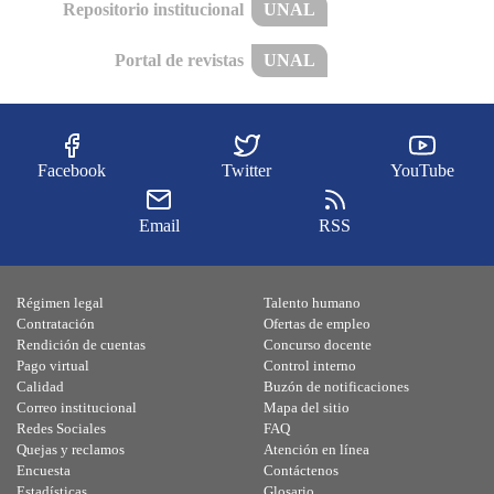
Repositorio institucional
UNAL
Portal de revistas
UNAL
Facebook
Twitter
YouTube
Email
RSS
Régimen legal
Talento humano
Contratación
Ofertas de empleo
Rendición de cuentas
Concurso docente
Pago virtual
Control interno
Calidad
Buzón de notificaciones
Correo institucional
Mapa del sitio
Redes Sociales
FAQ
Quejas y reclamos
Atención en línea
Encuesta
Contáctenos
Estadísticas
Glosario