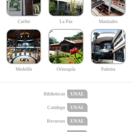
Caribe
La Paz
Manizales
Medellín
Palmira
Orinoquía
Bibliotecas
UNAL
Catálogo
UNAL
Recursos
UNAL