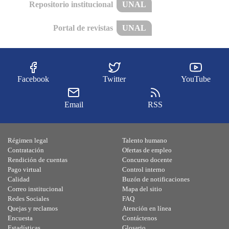
Repositorio institucional
UNAL
Portal de revistas
UNAL
Facebook
Twitter
YouTube
Email
RSS
Régimen legal
Talento humano
Contratación
Ofertas de empleo
Rendición de cuentas
Concurso docente
Pago virtual
Control interno
Calidad
Buzón de notificaciones
Correo institucional
Mapa del sitio
Redes Sociales
FAQ
Quejas y reclamos
Atención en línea
Encuesta
Contáctenos
Estadísticas
Glosario