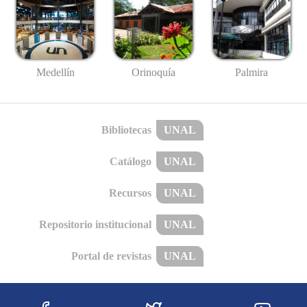
Medellín
Palmira
Orinoquía
Bibliotecas
UNAL
Catálogo
UNAL
Recursos
UNAL
Repositorio institucional
UNAL
Portal de revistas
UNAL