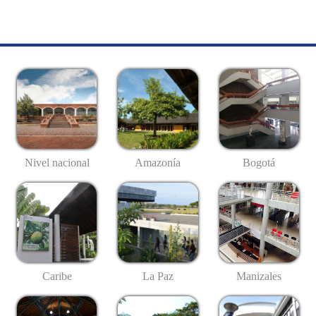
Nivel nacional
Amazonía
Bogotá
Caribe
La Paz
Manizales