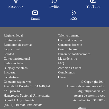
Facebook
Twitter
YouTube
Email
RSS
Régimen legal
Talento humano
Contratación
Ofertas de empleo
Rendición de cuentas
Concurso docente
Pago virtual
Control interno
Calidad
Buzón de notificaciones
Correo institucional
Mapa del sitio
Redes Sociales
FAQ
Quejas y reclamos
Atención en línea
Encuesta
Contáctenos
Estadísticas
Glosario
Contacto página web:
© Copyright 2014
Avenida El Dorado No. 44A-40, Ed.
Algunos derechos reservados.
571, piso 4o.
digital@unal.edu.co
Hemeroteca Nacional Universitaria
Acerca de este sitio web
Bogotá D.C., Colombia
Actualización: 31/08/19
(+57 1) 316 5000 Ext. 20 004