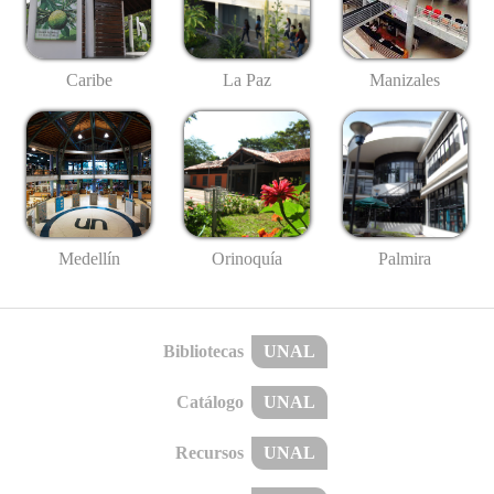
Caribe
La Paz
Manizales
Medellín
Palmira
Orinoquía
Bibliotecas
UNAL
Catálogo
UNAL
Recursos
UNAL