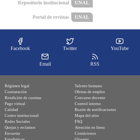
Repositorio institucional
UNAL
Portal de revistas
UNAL
Facebook
Twitter
YouTube
Email
RSS
Régimen legal
Talento humano
Contratación
Ofertas de empleo
Rendición de cuentas
Concurso docente
Pago virtual
Control interno
Calidad
Buzón de notificaciones
Correo institucional
Mapa del sitio
Redes Sociales
FAQ
Quejas y reclamos
Atención en línea
Encuesta
Contáctenos
Estadísticas
Glosario