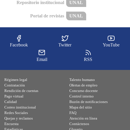
Repositorio institucional
UNAL
Portal de revistas
UNAL
Facebook
Twitter
YouTube
Email
RSS
Régimen legal
Talento humano
Contratación
Ofertas de empleo
Rendición de cuentas
Concurso docente
Pago virtual
Control interno
Calidad
Buzón de notificaciones
Correo institucional
Mapa del sitio
Redes Sociales
FAQ
Quejas y reclamos
Atención en línea
Encuesta
Contáctenos
Estadísticas
Glosario