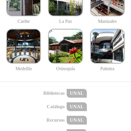
Caribe
La Paz
Manizales
Medellín
Palmira
Orinoquía
Bibliotecas
UNAL
Catálogo
UNAL
Recursos
UNAL