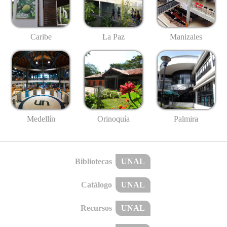
Caribe
La Paz
Manizales
Medellín
Palmira
Orinoquía
Bibliotecas
UNAL
Catálogo
UNAL
Recursos
UNAL