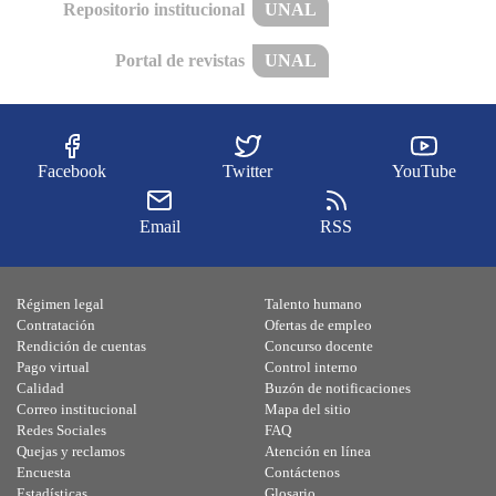
Repositorio institucional
UNAL
Portal de revistas
UNAL
Facebook
Twitter
YouTube
Email
RSS
Régimen legal
Talento humano
Contratación
Ofertas de empleo
Rendición de cuentas
Concurso docente
Pago virtual
Control interno
Calidad
Buzón de notificaciones
Correo institucional
Mapa del sitio
Redes Sociales
FAQ
Quejas y reclamos
Atención en línea
Encuesta
Contáctenos
Estadísticas
Glosario