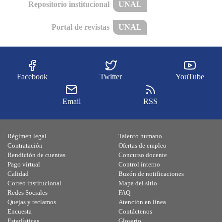
Repositorio institucional
UNAL
Portal de revistas
UNAL
Facebook
Twitter
YouTube
Email
RSS
Régimen legal
Talento humano
Contratación
Ofertas de empleo
Rendición de cuentas
Concurso docente
Pago virtual
Control interno
Calidad
Buzón de notificaciones
Correo institucional
Mapa del sitio
Redes Sociales
FAQ
Quejas y reclamos
Atención en línea
Encuesta
Contáctenos
Estadísticas
Glosario