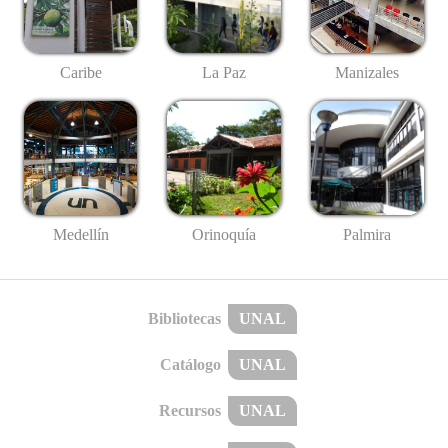
Caribe
La Paz
Manizales
Medellín
Palmira
Orinoquía
Bibliotecas
UNAL
Catálogo
UNAL
Recursos
UNAL