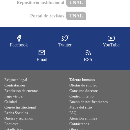
Repositorio institucional
UNAL
Portal de revistas
UNAL
Facebook
Twitter
YouTube
Email
RSS
Régimen legal
Talento humano
Contratación
Ofertas de empleo
Rendición de cuentas
Concurso docente
Pago virtual
Control interno
Calidad
Buzón de notificaciones
Correo institucional
Mapa del sitio
Redes Sociales
FAQ
Quejas y reclamos
Atención en línea
Encuesta
Contáctenos
Estadísticas
Glosario