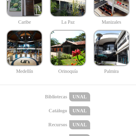
Caribe
La Paz
Manizales
Medellín
Palmira
Orinoquía
Bibliotecas
UNAL
Catálogo
UNAL
Recursos
UNAL