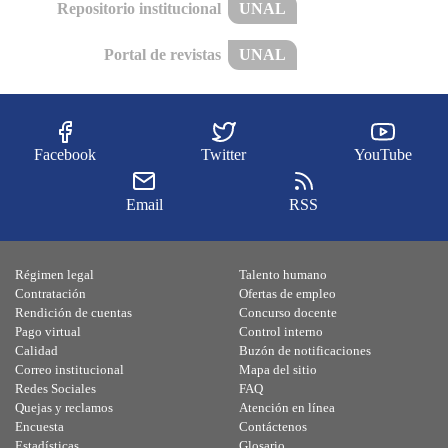
Repositorio institucional
UNAL
Portal de revistas
UNAL
Facebook
Twitter
YouTube
Email
RSS
Régimen legal
Talento humano
Contratación
Ofertas de empleo
Rendición de cuentas
Concurso docente
Pago virtual
Control interno
Calidad
Buzón de notificaciones
Correo institucional
Mapa del sitio
Redes Sociales
FAQ
Quejas y reclamos
Atención en línea
Encuesta
Contáctenos
Estadísticas
Glosario