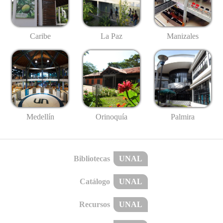
Caribe
La Paz
Manizales
Medellín
Palmira
Orinoquía
Bibliotecas
UNAL
Catálogo
UNAL
Recursos
UNAL