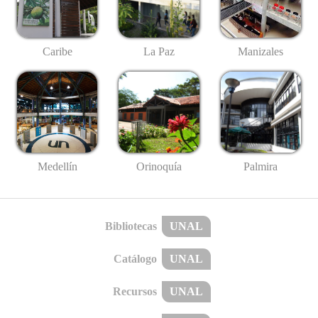
Caribe
La Paz
Manizales
Medellín
Palmira
Orinoquía
Bibliotecas
UNAL
Catálogo
UNAL
Recursos
UNAL