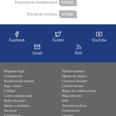
Repositorio institucional
UNAL
Portal de revistas
UNAL
Facebook
Twitter
YouTube
Email
RSS
Régimen legal
Talento humano
Contratación
Ofertas de empleo
Rendición de cuentas
Concurso docente
Pago virtual
Control interno
Calidad
Buzón de notificaciones
Correo institucional
Mapa del sitio
Redes Sociales
FAQ
Quejas y reclamos
Atención en línea
Encuesta
Contáctenos
Estadísticas
Glosario