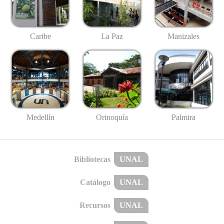
Caribe
La Paz
Manizales
Medellín
Palmira
Orinoquía
Bibliotecas
UNAL
Catálogo
UNAL
Recursos
UNAL