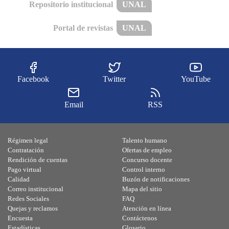
Repositorio institucional
UNAL
Portal de revistas
UNAL
Facebook
Twitter
YouTube
Email
RSS
Régimen legal
Talento humano
Contratación
Ofertas de empleo
Rendición de cuentas
Concurso docente
Pago virtual
Control interno
Calidad
Buzón de notificaciones
Correo institucional
Mapa del sitio
Redes Sociales
FAQ
Quejas y reclamos
Atención en línea
Encuesta
Contáctenos
Estadísticas
Glosario