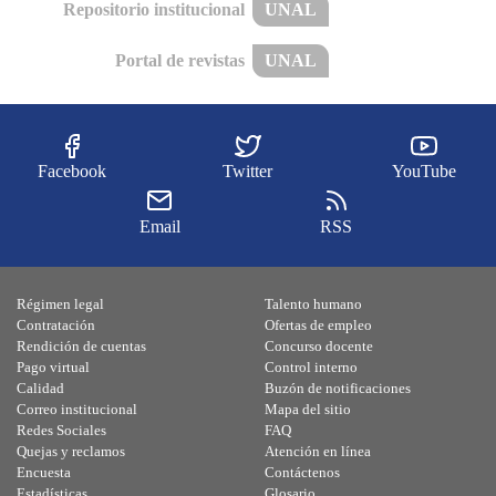
Repositorio institucional
UNAL
Portal de revistas
UNAL
Facebook
Twitter
YouTube
Email
RSS
Régimen legal
Talento humano
Contratación
Ofertas de empleo
Rendición de cuentas
Concurso docente
Pago virtual
Control interno
Calidad
Buzón de notificaciones
Correo institucional
Mapa del sitio
Redes Sociales
FAQ
Quejas y reclamos
Atención en línea
Encuesta
Contáctenos
Estadísticas
Glosario