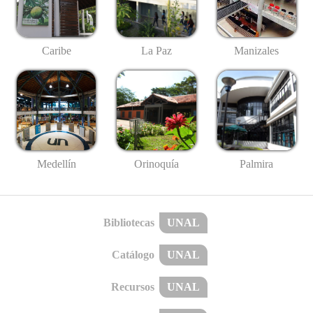
Caribe
La Paz
Manizales
Medellín
Palmira
Orinoquía
Bibliotecas
UNAL
Catálogo
UNAL
Recursos
UNAL