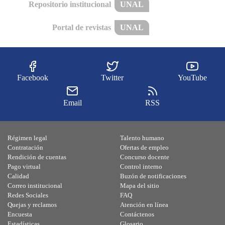
Repositorio institucional
UNAL
Portal de revistas
UNAL
Facebook
Twitter
YouTube
Email
RSS
Régimen legal
Talento humano
Contratación
Ofertas de empleo
Rendición de cuentas
Concurso docente
Pago virtual
Control interno
Calidad
Buzón de notificaciones
Correo institucional
Mapa del sitio
Redes Sociales
FAQ
Quejas y reclamos
Atención en línea
Encuesta
Contáctenos
Estadísticas
Glosario