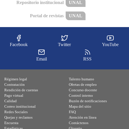
Repositorio institucional
UNAL
Portal de revistas
UNAL
Facebook
Twitter
YouTube
Email
RSS
Régimen legal
Talento humano
Contratación
Ofertas de empleo
Rendición de cuentas
Concurso docente
Pago virtual
Control interno
Calidad
Buzón de notificaciones
Correo institucional
Mapa del sitio
Redes Sociales
FAQ
Quejas y reclamos
Atención en línea
Encuesta
Contáctenos
Estadísticas
Glosario