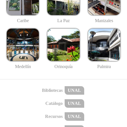
Caribe
La Paz
Manizales
Medellín
Palmira
Orinoquía
Bibliotecas
UNAL
Catálogo
UNAL
Recursos
UNAL