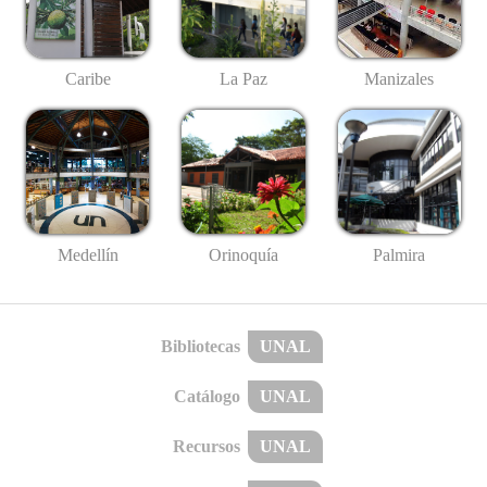
Caribe
La Paz
Manizales
Medellín
Palmira
Orinoquía
Bibliotecas
UNAL
Catálogo
UNAL
Recursos
UNAL