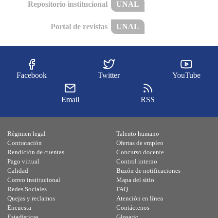
Repositorio institucional
UNAL
Portal de revistas
UNAL
Facebook
Twitter
YouTube
Email
RSS
Régimen legal
Talento humano
Contratación
Ofertas de empleo
Rendición de cuentas
Concurso docente
Pago virtual
Control interno
Calidad
Buzón de notificaciones
Correo institucional
Mapa del sitio
Redes Sociales
FAQ
Quejas y reclamos
Atención en línea
Encuesta
Contáctenos
Estadísticas
Glosario