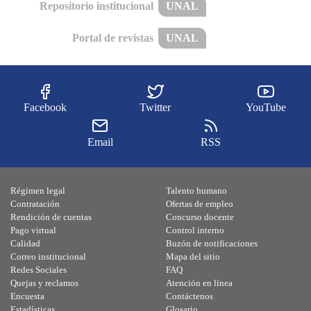
Repositorio institucional
UNAL
Portal de revistas
UNAL
Facebook
Twitter
YouTube
Email
RSS
Régimen legal
Talento humano
Contratación
Ofertas de empleo
Rendición de cuentas
Concurso docente
Pago virtual
Control interno
Calidad
Buzón de notificaciones
Correo institucional
Mapa del sitio
Redes Sociales
FAQ
Quejas y reclamos
Atención en línea
Encuesta
Contáctenos
Estadísticas
Glosario