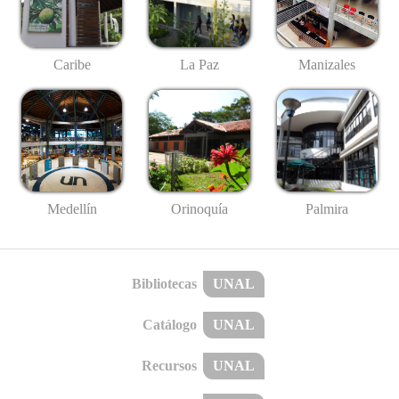
Caribe
La Paz
Manizales
Medellín
Palmira
Orinoquía
Bibliotecas
UNAL
Catálogo
UNAL
Recursos
UNAL