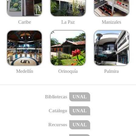
Caribe
La Paz
Manizales
Medellín
Palmira
Orinoquía
Bibliotecas
UNAL
Catálogo
UNAL
Recursos
UNAL