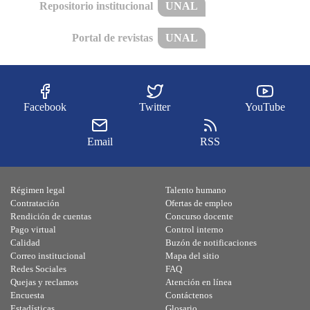
Repositorio institucional
UNAL
Portal de revistas
UNAL
Facebook
Twitter
YouTube
Email
RSS
Régimen legal
Talento humano
Contratación
Ofertas de empleo
Rendición de cuentas
Concurso docente
Pago virtual
Control interno
Calidad
Buzón de notificaciones
Correo institucional
Mapa del sitio
Redes Sociales
FAQ
Quejas y reclamos
Atención en línea
Encuesta
Contáctenos
Estadísticas
Glosario