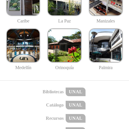
Caribe
La Paz
Manizales
Medellín
Palmira
Orinoquía
Bibliotecas
UNAL
Catálogo
UNAL
Recursos
UNAL