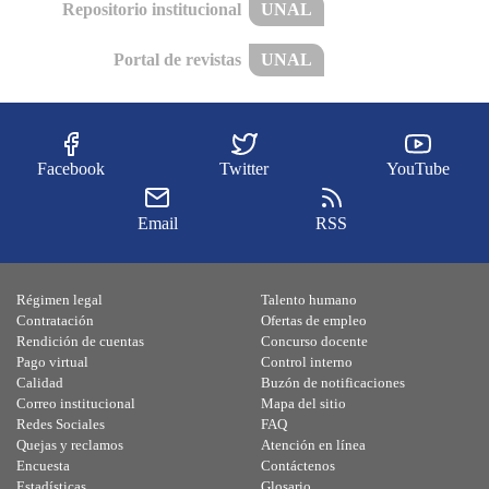
Repositorio institucional
UNAL
Portal de revistas
UNAL
Facebook
Twitter
YouTube
Email
RSS
Régimen legal
Talento humano
Contratación
Ofertas de empleo
Rendición de cuentas
Concurso docente
Pago virtual
Control interno
Calidad
Buzón de notificaciones
Correo institucional
Mapa del sitio
Redes Sociales
FAQ
Quejas y reclamos
Atención en línea
Encuesta
Contáctenos
Estadísticas
Glosario