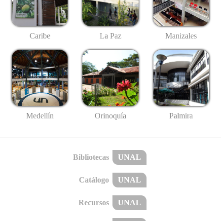
Caribe
La Paz
Manizales
Medellín
Palmira
Orinoquía
Bibliotecas
UNAL
Catálogo
UNAL
Recursos
UNAL