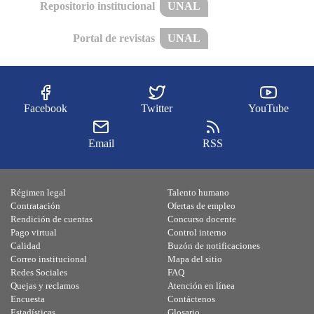
Repositorio institucional
UNAL
Portal de revistas
UNAL
Facebook
Twitter
YouTube
Email
RSS
Régimen legal
Talento humano
Contratación
Ofertas de empleo
Rendición de cuentas
Concurso docente
Pago virtual
Control interno
Calidad
Buzón de notificaciones
Correo institucional
Mapa del sitio
Redes Sociales
FAQ
Quejas y reclamos
Atención en línea
Encuesta
Contáctenos
Estadísticas
Glosario