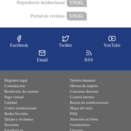
Repositorio institucional
UNAL
Portal de revistas
UNAL
Facebook
Twitter
YouTube
Email
RSS
Régimen legal
Talento humano
Contratación
Ofertas de empleo
Rendición de cuentas
Concurso docente
Pago virtual
Control interno
Calidad
Buzón de notificaciones
Correo institucional
Mapa del sitio
Redes Sociales
FAQ
Quejas y reclamos
Atención en línea
Encuesta
Contáctenos
Estadísticas
Glosario