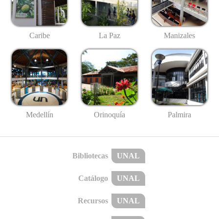
Caribe
La Paz
Manizales
Medellín
Palmira
Orinoquía
Bibliotecas
UNAL
Catálogo
UNAL
Recursos
UNAL