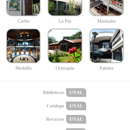
Caribe
La Paz
Manizales
Medellín
Palmira
Orinoquía
Bibliotecas
UNAL
Catálogo
UNAL
Recursos
UNAL