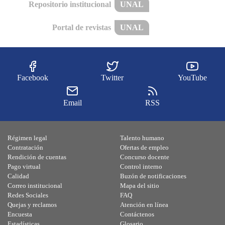
Repositorio institucional
UNAL
Portal de revistas
UNAL
Facebook
Twitter
YouTube
Email
RSS
Régimen legal
Talento humano
Contratación
Ofertas de empleo
Rendición de cuentas
Concurso docente
Pago virtual
Control interno
Calidad
Buzón de notificaciones
Correo institucional
Mapa del sitio
Redes Sociales
FAQ
Quejas y reclamos
Atención en línea
Encuesta
Contáctenos
Estadísticas
Glosario