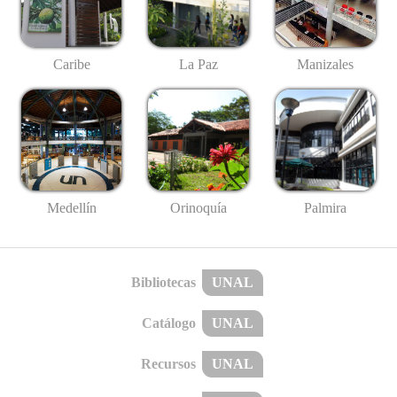
Caribe
La Paz
Manizales
Medellín
Palmira
Orinoquía
Bibliotecas
UNAL
Catálogo
UNAL
Recursos
UNAL