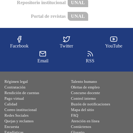
Repositorio institucional
UNAL
Portal de revistas
UNAL
Facebook
Twitter
YouTube
Email
RSS
Régimen legal
Talento humano
Contratación
Ofertas de empleo
Rendición de cuentas
Concurso docente
Pago virtual
Control interno
Calidad
Buzón de notificaciones
Correo institucional
Mapa del sitio
Redes Sociales
FAQ
Quejas y reclamos
Atención en línea
Encuesta
Contáctenos
Estadísticas
Glosario