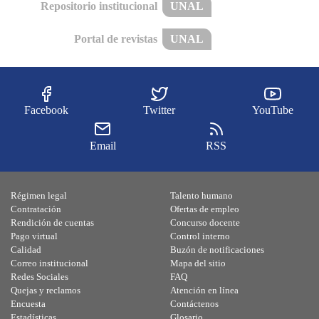
Repositorio institucional
UNAL
Portal de revistas
UNAL
Facebook
Twitter
YouTube
Email
RSS
Régimen legal
Talento humano
Contratación
Ofertas de empleo
Rendición de cuentas
Concurso docente
Pago virtual
Control interno
Calidad
Buzón de notificaciones
Correo institucional
Mapa del sitio
Redes Sociales
FAQ
Quejas y reclamos
Atención en línea
Encuesta
Contáctenos
Estadísticas
Glosario