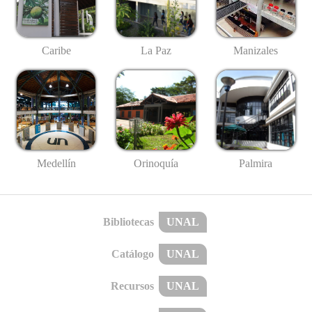
Caribe
La Paz
Manizales
Medellín
Palmira
Orinoquía
Bibliotecas
UNAL
Catálogo
UNAL
Recursos
UNAL