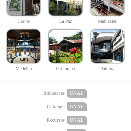
Caribe
La Paz
Manizales
Medellín
Palmira
Orinoquía
Bibliotecas
UNAL
Catálogo
UNAL
Recursos
UNAL