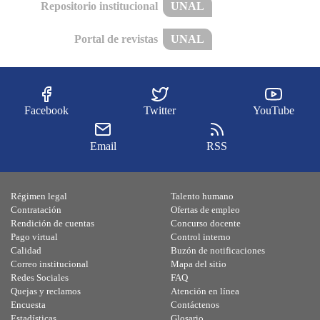
Repositorio institucional
UNAL
Portal de revistas
UNAL
Facebook
Twitter
YouTube
Email
RSS
Régimen legal
Talento humano
Contratación
Ofertas de empleo
Rendición de cuentas
Concurso docente
Pago virtual
Control interno
Calidad
Buzón de notificaciones
Correo institucional
Mapa del sitio
Redes Sociales
FAQ
Quejas y reclamos
Atención en línea
Encuesta
Contáctenos
Estadísticas
Glosario