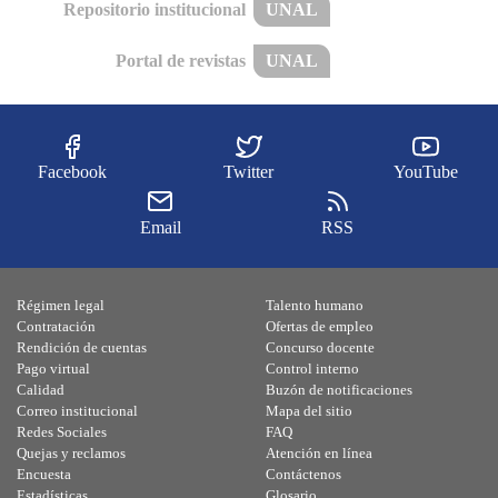
Repositorio institucional
UNAL
Portal de revistas
UNAL
Facebook
Twitter
YouTube
Email
RSS
Régimen legal
Talento humano
Contratación
Ofertas de empleo
Rendición de cuentas
Concurso docente
Pago virtual
Control interno
Calidad
Buzón de notificaciones
Correo institucional
Mapa del sitio
Redes Sociales
FAQ
Quejas y reclamos
Atención en línea
Encuesta
Contáctenos
Estadísticas
Glosario