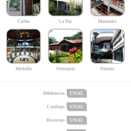
Caribe
La Paz
Manizales
Medellín
Palmira
Orinoquía
Bibliotecas
UNAL
Catálogo
UNAL
Recursos
UNAL