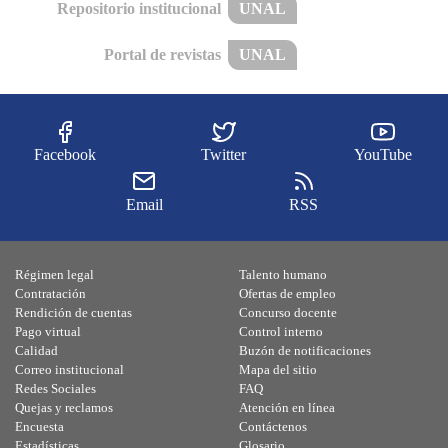
Repositorio institucional
UNAL
Portal de revistas
UNAL
Facebook
Twitter
YouTube
Email
RSS
Régimen legal
Talento humano
Contratación
Ofertas de empleo
Rendición de cuentas
Concurso docente
Pago virtual
Control interno
Calidad
Buzón de notificaciones
Correo institucional
Mapa del sitio
Redes Sociales
FAQ
Quejas y reclamos
Atención en línea
Encuesta
Contáctenos
Estadísticas
Glosario