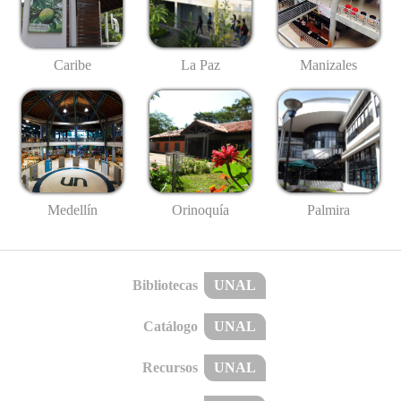
Caribe
La Paz
Manizales
Medellín
Palmira
Orinoquía
Bibliotecas
UNAL
Catálogo
UNAL
Recursos
UNAL