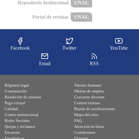
Repositorio institucional
UNAL
Portal de revistas
UNAL
Facebook
Twitter
YouTube
Email
RSS
Régimen legal
Talento humano
Contratación
Ofertas de empleo
Rendición de cuentas
Concurso docente
Pago virtual
Control interno
Calidad
Buzón de notificaciones
Correo institucional
Mapa del sitio
Redes Sociales
FAQ
Quejas y reclamos
Atención en línea
Encuesta
Contáctenos
Estadísticas
Glosario