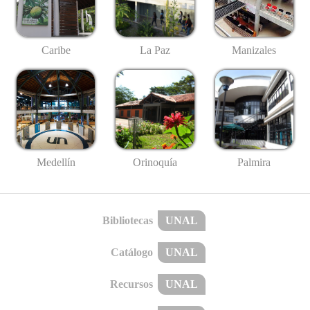
Caribe
La Paz
Manizales
Medellín
Palmira
Orinoquía
Bibliotecas
UNAL
Catálogo
UNAL
Recursos
UNAL