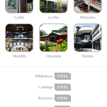
Caribe
La Paz
Manizales
Medellín
Palmira
Orinoquía
Bibliotecas
UNAL
Catálogo
UNAL
Recursos
UNAL