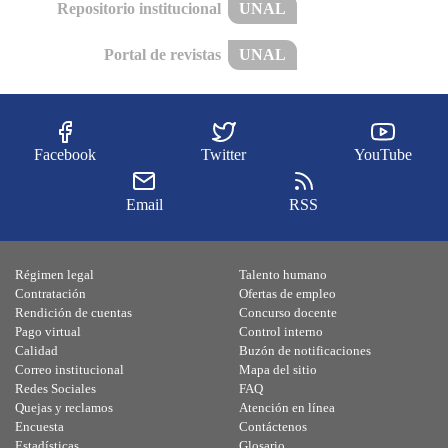
Repositorio institucional
UNAL
Portal de revistas
UNAL
Facebook
Twitter
YouTube
Email
RSS
Régimen legal
Talento humano
Contratación
Ofertas de empleo
Rendición de cuentas
Concurso docente
Pago virtual
Control interno
Calidad
Buzón de notificaciones
Correo institucional
Mapa del sitio
Redes Sociales
FAQ
Quejas y reclamos
Atención en línea
Encuesta
Contáctenos
Estadísticas
Glosario