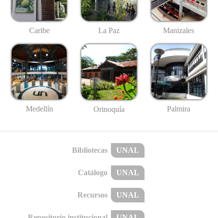
Caribe
La Paz
Manizales
Medellín
Palmira
Orinoquía
Bibliotecas
UNAL
Catálogo
UNAL
Recursos
UNAL
Repositorio institucional
UNAL