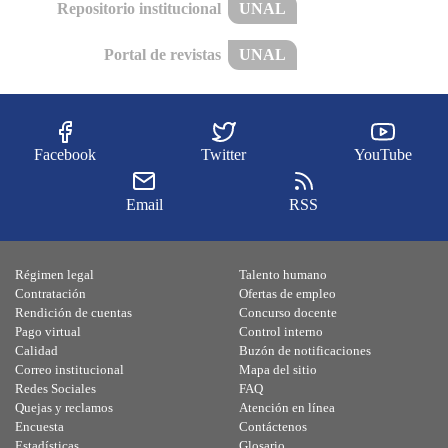
Repositorio institucional
UNAL
Portal de revistas
UNAL
Facebook
Twitter
YouTube
Email
RSS
Régimen legal
Talento humano
Contratación
Ofertas de empleo
Rendición de cuentas
Concurso docente
Pago virtual
Control interno
Calidad
Buzón de notificaciones
Correo institucional
Mapa del sitio
Redes Sociales
FAQ
Quejas y reclamos
Atención en línea
Encuesta
Contáctenos
Estadísticas
Glosario