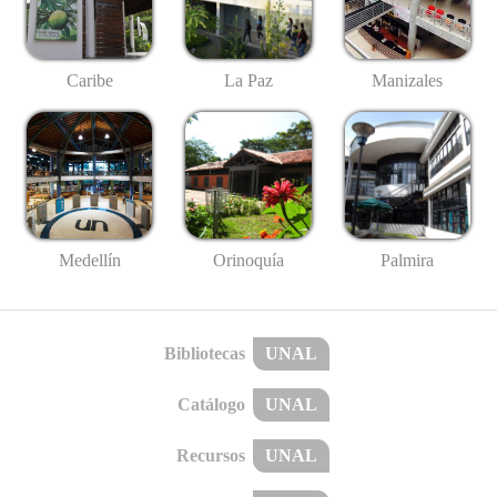
Caribe
La Paz
Manizales
Medellín
Palmira
Orinoquía
Bibliotecas
UNAL
Catálogo
UNAL
Recursos
UNAL