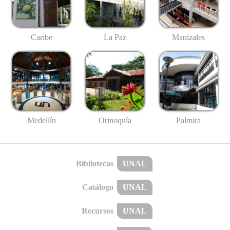
Caribe
La Paz
Manizales
Medellín
Palmira
Orinoquía
Bibliotecas
UNAL
Catálogo
UNAL
Recursos
UNAL