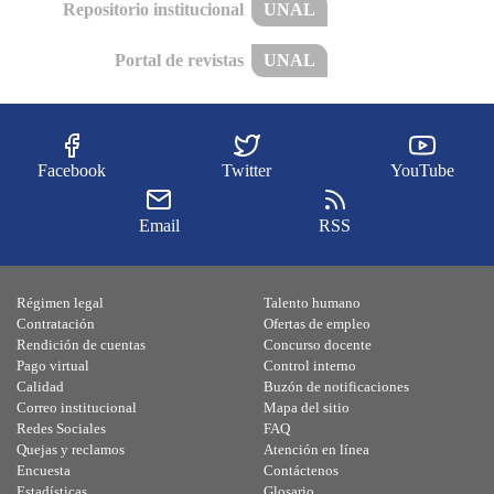
Repositorio institucional
UNAL
Portal de revistas
UNAL
Facebook
Twitter
YouTube
Email
RSS
Régimen legal
Talento humano
Contratación
Ofertas de empleo
Rendición de cuentas
Concurso docente
Pago virtual
Control interno
Calidad
Buzón de notificaciones
Correo institucional
Mapa del sitio
Redes Sociales
FAQ
Quejas y reclamos
Atención en línea
Encuesta
Contáctenos
Estadísticas
Glosario