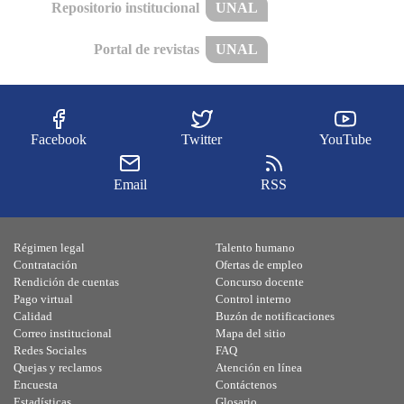
Repositorio institucional
UNAL
Portal de revistas
UNAL
Facebook
Twitter
YouTube
Email
RSS
Régimen legal
Talento humano
Contratación
Ofertas de empleo
Rendición de cuentas
Concurso docente
Pago virtual
Control interno
Calidad
Buzón de notificaciones
Correo institucional
Mapa del sitio
Redes Sociales
FAQ
Quejas y reclamos
Atención en línea
Encuesta
Contáctenos
Estadísticas
Glosario