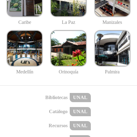
Caribe
La Paz
Manizales
Medellín
Palmira
Orinoquía
Bibliotecas
UNAL
Catálogo
UNAL
Recursos
UNAL