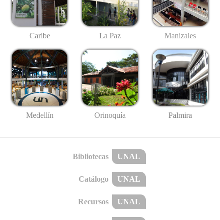
Caribe
La Paz
Manizales
Medellín
Palmira
Orinoquía
Bibliotecas
UNAL
Catálogo
UNAL
Recursos
UNAL