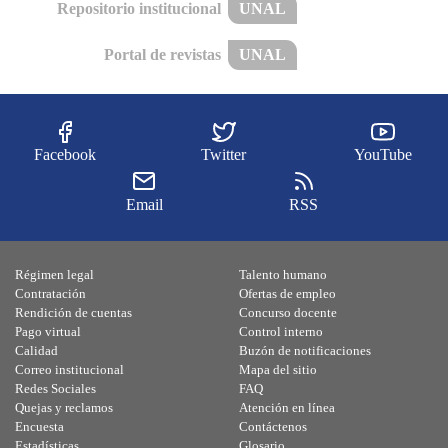
Repositorio institucional
UNAL
Portal de revistas
UNAL
Facebook
Twitter
YouTube
Email
RSS
Régimen legal
Talento humano
Contratación
Ofertas de empleo
Rendición de cuentas
Concurso docente
Pago virtual
Control interno
Calidad
Buzón de notificaciones
Correo institucional
Mapa del sitio
Redes Sociales
FAQ
Quejas y reclamos
Atención en línea
Encuesta
Contáctenos
Estadísticas
Glosario