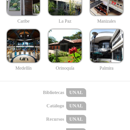
Caribe
La Paz
Manizales
Medellín
Palmira
Orinoquía
Bibliotecas
UNAL
Catálogo
UNAL
Recursos
UNAL