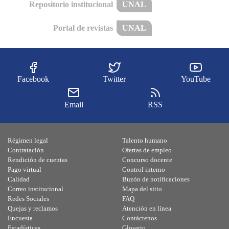
Repositorio institucional
UNAL
Portal de revistas
UNAL
Facebook
Twitter
YouTube
Email
RSS
Régimen legal
Talento humano
Contratación
Ofertas de empleo
Rendición de cuentas
Concurso docente
Pago virtual
Control interno
Calidad
Buzón de notificaciones
Correo institucional
Mapa del sitio
Redes Sociales
FAQ
Quejas y reclamos
Atención en línea
Encuesta
Contáctenos
Estadísticas
Glosario